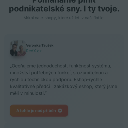
podnikatelské sny. I ty tvoje.
Mrkni na e-shopy, které už letí v naší flotile.
Veronika Taušek
RedX.cz
„Oceňujeme jednoduchost, funkčnost systému,
množství potřebných funkcí, srozumitelnou a
rychlou technickou podporu. Eshop‑rychle
kvalitativně předčí i zakázkový eshop, který jsme
měli v minulosti.“
A tohle je náš příběh