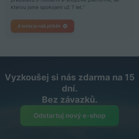
kterou jsme spokojeni už 7 let.“
A tohle je náš příběh
Vyzkoušej si nás zdarma na 15
dní.
Bez závazků.
Odstartuj nový e‑shop