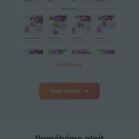
Kačrálky.cz
Další ukázky
Pomáháme plnit