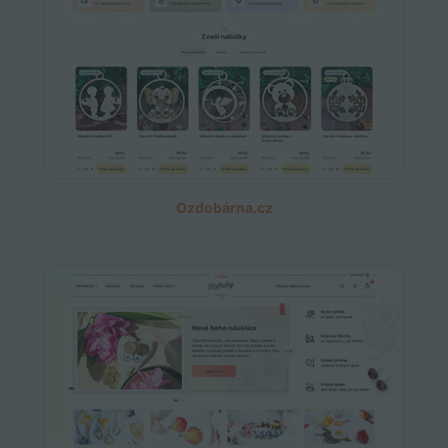
Ozdobárna.cz