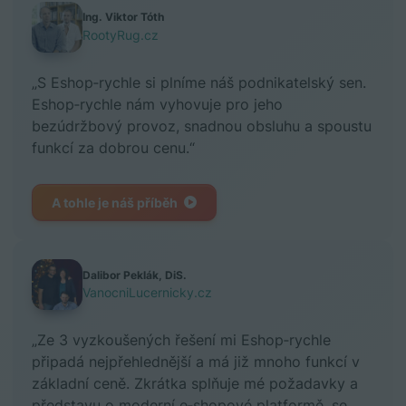
Ing. Viktor Tóth
RootyRug.cz
„S Eshop‑rychle si plníme náš podnikatelský sen.
Eshop‑rychle nám vyhovuje pro jeho
bezúdržbový provoz, snadnou obsluhu a spoustu
funkcí za dobrou cenu.“
A tohle je náš příběh
Dalibor Peklák, DiS.
VanocniLucernicky.cz
„Ze 3 vyzkoušených řešení mi Eshop‑rychle
připadá nejpřehlednější a má již mnoho funkcí v
základní ceně. Zkrátka splňuje mé požadavky a
představu o moderní e‑shopové platformě, se