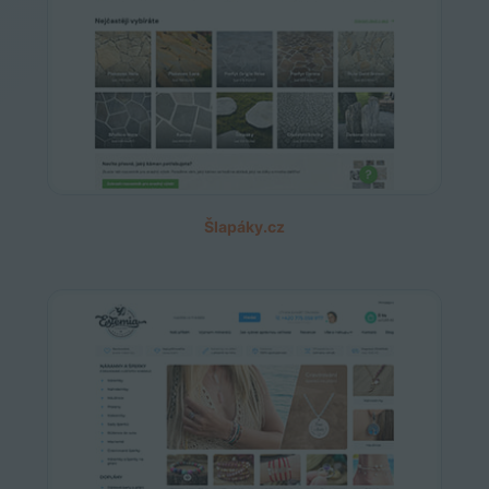
Šlapáky.cz