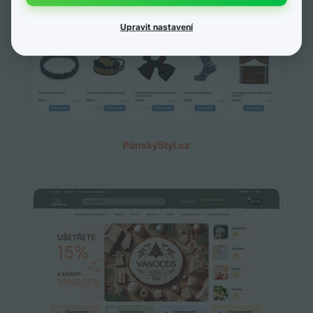
Upravit nastavení
PánskýStyl.cz