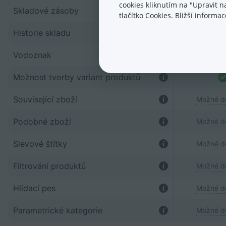
cookies kliknutím na "Upravit 
Skladové zásoby
tlačítko Cookies. Bližší inform
Historie skladu
Vodoznak
Možnost tvorby variant produktů
Související zboží
Možné d
Podobné zboží
Možné d
Slevové štítky
Možné d
Filtrování produktů
Možné d
Hlídací pes
Možné d
Parametrické kategorie
Možné d