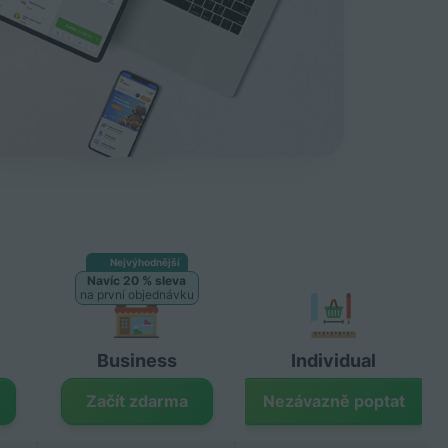
Nejvýhodnější
Navíc 20 % sleva
na první objednávku
Business
Individual
Začít zdarma
Nezávazně poptat