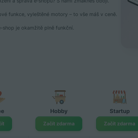
žení a správa e‑shopu? S námi zmákneš obojí.
ové funkce, vyleštěné motory – to vše máš v ceně.
e-shop je okamžitě plně funkční.
ee
Hobby
Startup
ít
Začít zdarma
Začít zdarma