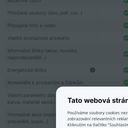
Bazarové zboží
Přiložené soubory (doc, pdf, csv...)
Připojené foto a video
Vlastní dostupnost produktu
Informační štítky (akce, novinka,
nejprodávanější...)
Energetické štítky
Komentáře k produktům a článkům
Vlastní parametry zboží (velikost,
Tato webová strá
barva, materiál apod.)
Používáme soubory cookies nez
Hromadné akce (mazání, přesun,
zobrazování relevantních reklam
přecenění, kopie...)
Kliknutím na tlačítko "Souhlasí