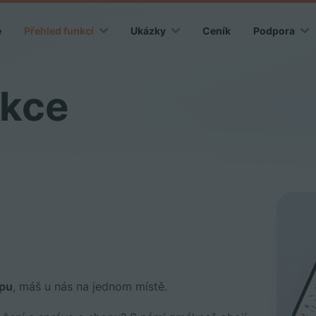
e
Přehled funkcí
Ukázky
Ceník
Podpora
nkce
opu
, máš u nás na jednom místě.