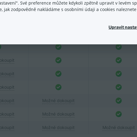
nastavení". Své preference můžete kdykoli zpětně upravit v levém 
ace, jak zodpovědně nakládáme s osobními údaji a cookies naleznet
Upravit nasta
okoupit
okoupit
okoupit
okoupit
Možné dokoupit
okoupit
Možné dokoupit
okoupit
Možné dokoupit
Možné dokoupit