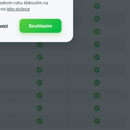
spodním rohu kliknutím na
e na
této stránce
Souhlasím
vení