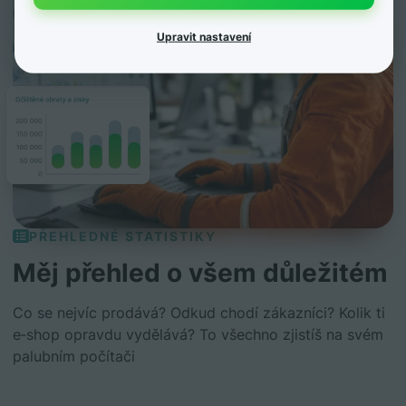
Upravit nastavení
PŘEHLEDNÉ STATISTIKY
Měj přehled o všem důležitém
Co se nejvíc prodává? Odkud chodí zákazníci? Kolik ti
e‑shop opravdu vydělává? To všechno zjistíš na svém
palubním počítači