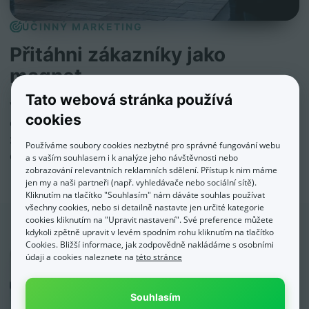
ÚČINNÝ MARKETING
Přitáhni zákazníky jako
magnet
Tato webová stránka používá
Vyhledávače, reklamy, srovnávače, kampaně – tvůj
cookies
e‑shop je připraven na každou cestu, kterou si k tobě
zákazníci najdou. A když nevíš, jak začít? Máme tým
Používáme soubory cookies nezbytné pro správné fungování webu
expertů, který si i propagaci rád vezme na sebe.
a s vaším souhlasem i k analýze jeho návštěvnosti nebo
zobrazování relevantních reklamních sdělení. Přístup k nim máme
jen my a naši partneři (např. vyhledávače nebo sociální sítě).
Kliknutím na tlačítko "Souhlasím" nám dáváte souhlas používat
všechny cookies, nebo si detailně nastavte jen určité kategorie
cookies kliknutím na "Upravit nastavení". Své preference můžete
kdykoli zpětně upravit v levém spodním rohu kliknutím na tlačítko
Cookies. Bližší informace, jak zodpovědně nakládáme s osobními
údaji a cookies naleznete na
této stránce
Souhlasím