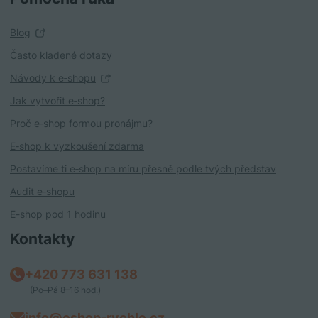
Blog
Často kladené dotazy
Návody k e‑shopu
Jak vytvořit e‑shop?
Proč e‑shop formou pronájmu?
E‑shop k vyzkoušení zdarma
Postavíme ti e‑shop na míru přesně podle tvých představ
Audit e‑shopu
E-shop pod 1 hodinu
Kontakty
+420 773 631 138
(Po–Pá 8–16 hod.)
info@eshop-rychle.cz