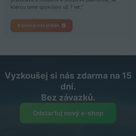
kterou jsme spokojeni už 7 let.“
A tohle je náš příběh
Vyzkoušej si nás zdarma na 15
dní.
Bez závazků.
Odstartuj nový e‑shop