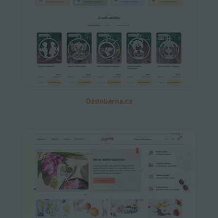
Ozdobárna.cz