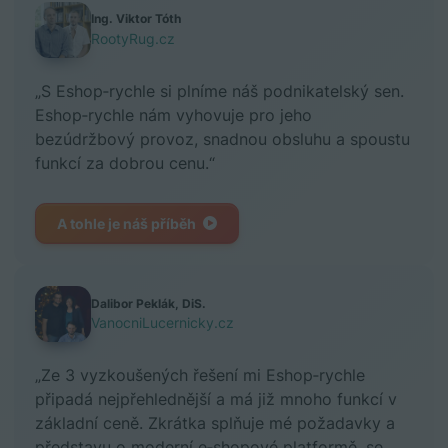
Ing. Viktor Tóth
RootyRug.cz
„S Eshop‑rychle si plníme náš podnikatelský sen.
Eshop‑rychle nám vyhovuje pro jeho
bezúdržbový provoz, snadnou obsluhu a spoustu
funkcí za dobrou cenu.“
A tohle je náš příběh
Dalibor Peklák, DiS.
VanocniLucernicky.cz
„Ze 3 vyzkoušených řešení mi Eshop‑rychle
připadá nejpřehlednější a má již mnoho funkcí v
základní ceně. Zkrátka splňuje mé požadavky a
představu o moderní e‑shopové platformě, se