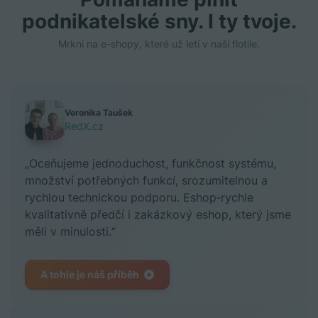
podnikatelské sny. I ty tvoje.
Mrkni na e-shopy, které už letí v naší flotile.
Veronika Taušek
RedX.cz
„Oceňujeme jednoduchost, funkčnost systému,
množství potřebných funkcí, srozumitelnou a
rychlou technickou podporu. Eshop‑rychle
kvalitativně předčí i zakázkový eshop, který jsme
měli v minulosti.“
A tohle je náš příběh