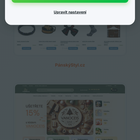
Upravit nastavení
PánskýStyl.cz