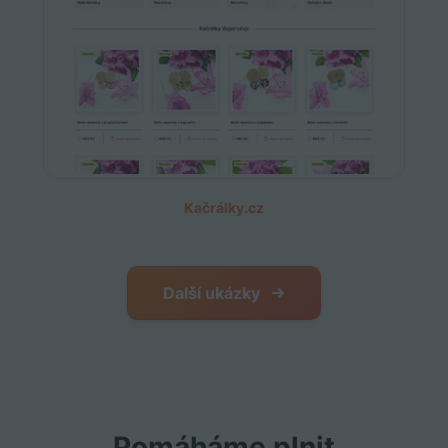
Kačrálky.cz
Další ukázky
Pomáháme plnit