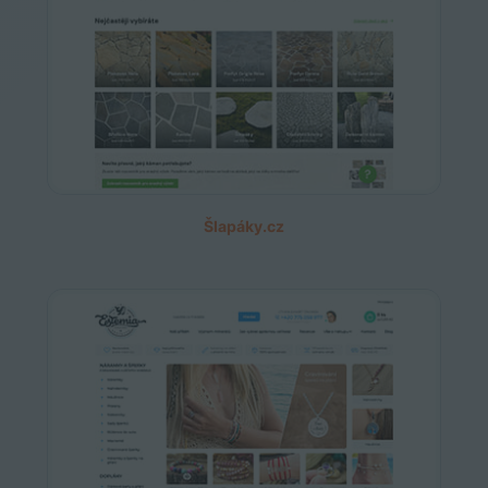
Šlapáky.cz