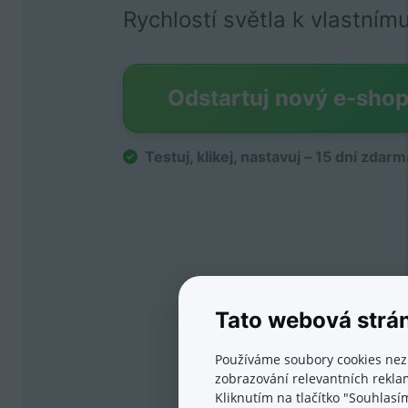
Rychlostí světla k vlastním
Odstartuj nový e‑sho
Testuj, klikej, nastavuj
–
15 dní zdarm
Tato webová strá
Používáme soubory cookies nez
zobrazování relevantních reklam
Kliknutím na tlačítko "Souhlasí