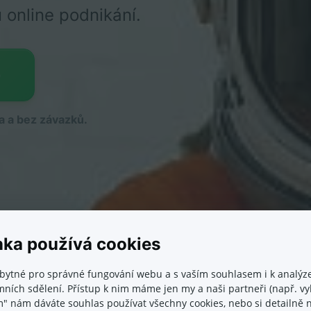
u online podnikání.
p
a a bez závazků.
nka používá cookies
bytné pro správné fungování webu a s vaším souhlasem i k analýze
ních sdělení. Přístup k nim máme jen my a naši partneři (např. vyh
m" nám dáváte souhlas používat všechny cookies, nebo si detailně n