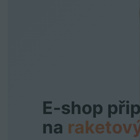
E‑shop při
na
raketový