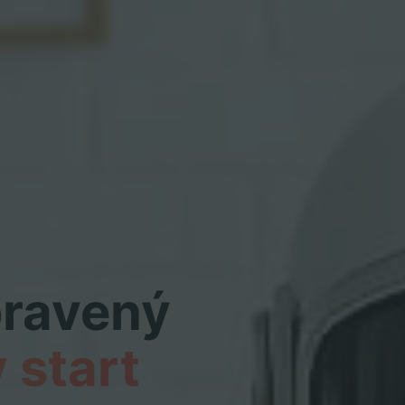
pravený
 start