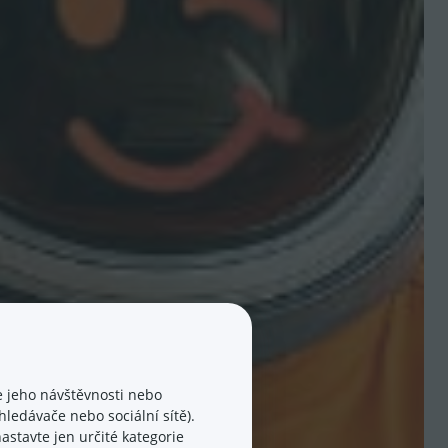
 jeho návštěvnosti nebo
ledávače nebo sociální sítě).
astavte jen určité kategorie