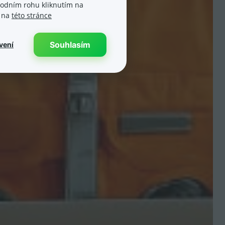
spodním rohu kliknutím na
e na
této stránce
Souhlasím
vení