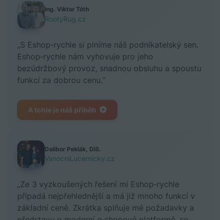
Ing. Viktor Tóth
RootyRug.cz
„S Eshop‑rychle si plníme náš podnikatelský sen.
Eshop‑rychle nám vyhovuje pro jeho
bezúdržbový provoz, snadnou obsluhu a spoustu
funkcí za dobrou cenu.“
A tohle je náš příběh
Dalibor Peklák, DiS.
VanocniLucernicky.cz
„Ze 3 vyzkoušených řešení mi Eshop‑rychle
připadá nejpřehlednější a má již mnoho funkcí v
základní ceně. Zkrátka splňuje mé požadavky a
představu o moderní e‑shopové platformě, se