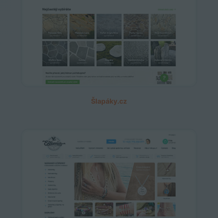
Šlapáky.cz