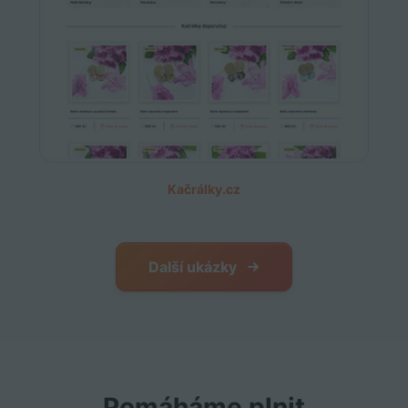
Kačrálky.cz
Další ukázky
Pomáháme plnit