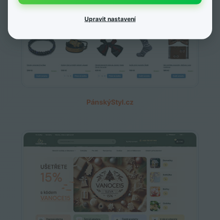
Upravit nastavení
PánskýStyl.cz