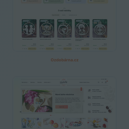
Ozdobárna.cz