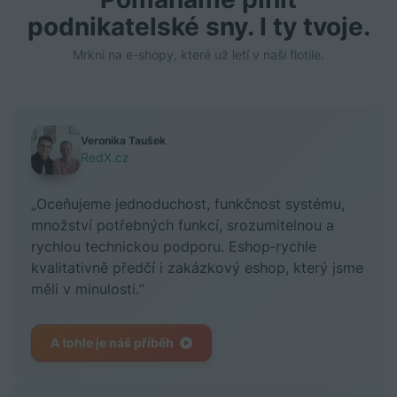
podnikatelské sny. I ty tvoje.
Mrkni na e-shopy, které už letí v naší flotile.
Veronika Taušek
RedX.cz
„Oceňujeme jednoduchost, funkčnost systému,
množství potřebných funkcí, srozumitelnou a
rychlou technickou podporu. Eshop‑rychle
kvalitativně předčí i zakázkový eshop, který jsme
měli v minulosti.“
A tohle je náš příběh