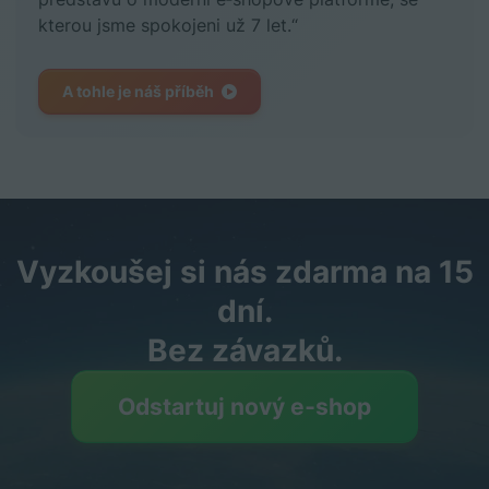
kterou jsme spokojeni už 7 let.“
A tohle je náš příběh
Vyzkoušej si nás zdarma na 15
dní.
Bez závazků.
Odstartuj nový e‑shop