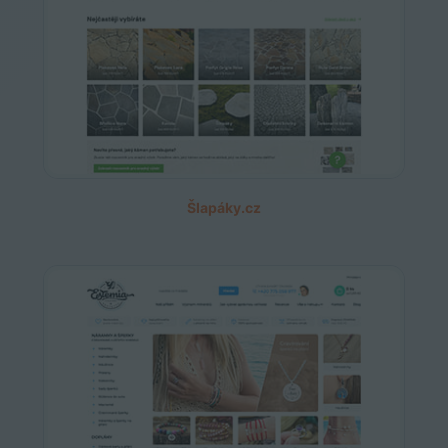
Šlapáky.cz