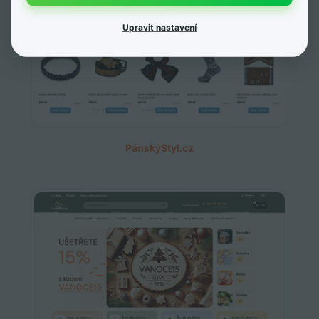
Upravit nastavení
PánskýStyl.cz