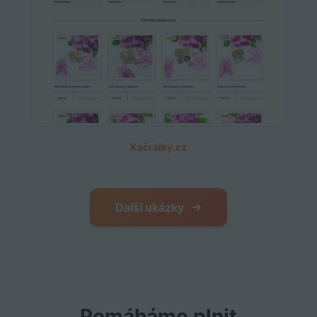
Kačrálky.cz
Další ukázky
Pomáháme plnit