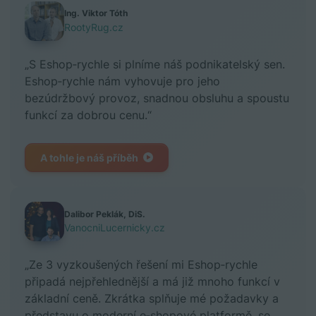
Ing. Viktor Tóth
RootyRug.cz
„S Eshop‑rychle si plníme náš podnikatelský sen.
Eshop‑rychle nám vyhovuje pro jeho
bezúdržbový provoz, snadnou obsluhu a spoustu
funkcí za dobrou cenu.“
A tohle je náš příběh
Dalibor Peklák, DiS.
VanocniLucernicky.cz
„Ze 3 vyzkoušených řešení mi Eshop‑rychle
připadá nejpřehlednější a má již mnoho funkcí v
základní ceně. Zkrátka splňuje mé požadavky a
představu o moderní e‑shopové platformě, se