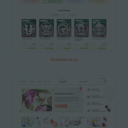
Ozdobárna.cz