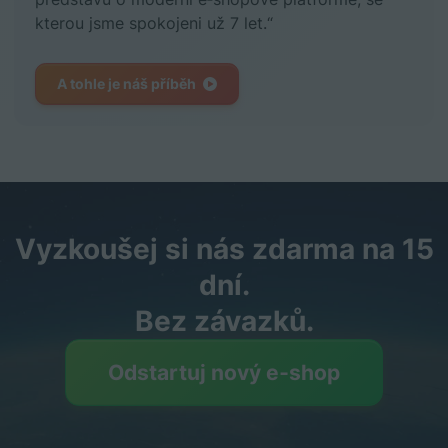
kterou jsme spokojeni už 7 let.“
A tohle je náš příběh
Vyzkoušej si nás zdarma na 15
dní.
Bez závazků.
Odstartuj nový e‑shop