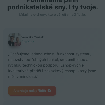
podnikatelské sny. I ty tvoje.
Mrkni na e-shopy, které už letí v naší flotile.
Veronika Taušek
RedX.cz
„Oceňujeme jednoduchost, funkčnost systému,
množství potřebných funkcí, srozumitelnou a
rychlou technickou podporu. Eshop‑rychle
kvalitativně předčí i zakázkový eshop, který jsme
měli v minulosti.“
A tohle je náš příběh