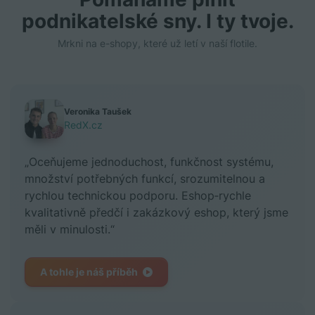
podnikatelské sny. I ty tvoje.
Mrkni na e-shopy, které už letí v naší flotile.
Veronika Taušek
RedX.cz
„Oceňujeme jednoduchost, funkčnost systému,
množství potřebných funkcí, srozumitelnou a
rychlou technickou podporu. Eshop‑rychle
kvalitativně předčí i zakázkový eshop, který jsme
měli v minulosti.“
A tohle je náš příběh