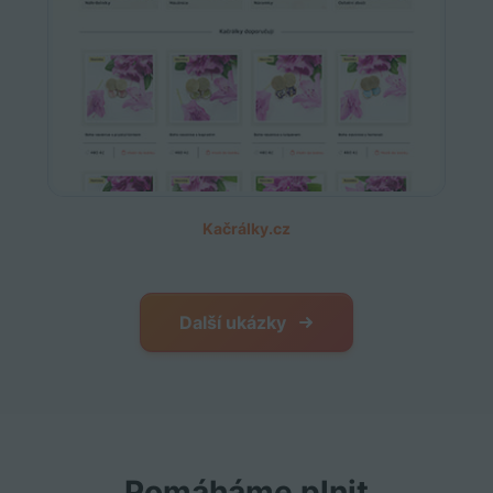
Kačrálky.cz
Další ukázky
Pomáháme plnit