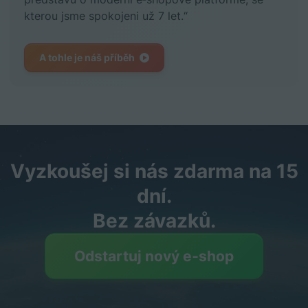
kterou jsme spokojeni už 7 let.“
A tohle je náš příběh
Vyzkoušej si nás zdarma na 15
dní.
Bez závazků.
Odstartuj nový e‑shop