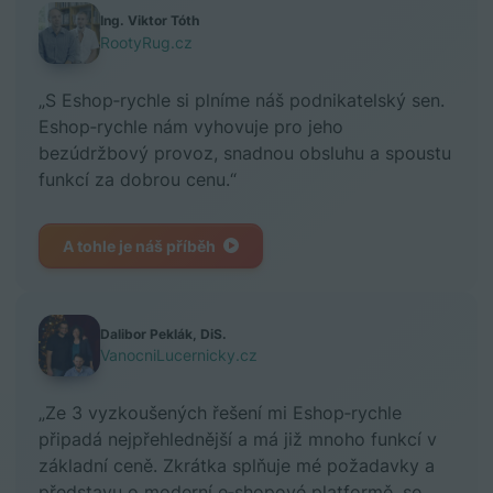
Ing. Viktor Tóth
RootyRug.cz
„S Eshop‑rychle si plníme náš podnikatelský sen.
Eshop‑rychle nám vyhovuje pro jeho
bezúdržbový provoz, snadnou obsluhu a spoustu
funkcí za dobrou cenu.“
A tohle je náš příběh
Dalibor Peklák, DiS.
VanocniLucernicky.cz
„Ze 3 vyzkoušených řešení mi Eshop‑rychle
připadá nejpřehlednější a má již mnoho funkcí v
základní ceně. Zkrátka splňuje mé požadavky a
představu o moderní e‑shopové platformě, se