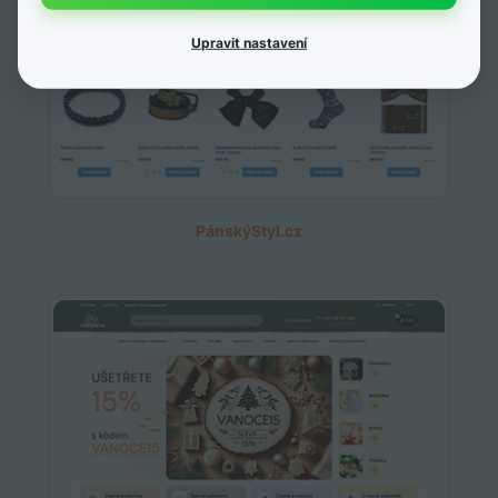
Upravit nastavení
PánskýStyl.cz