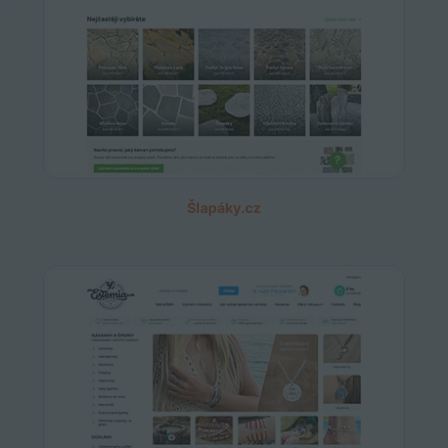
Šlapáky.cz