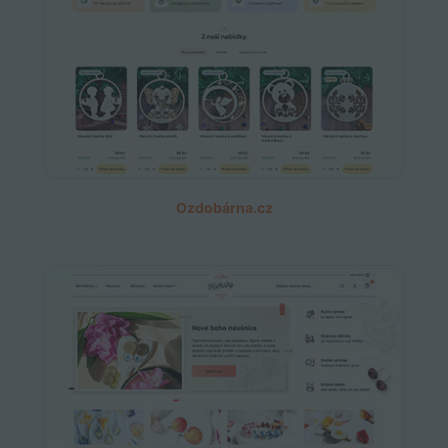
Ozdobárna.cz