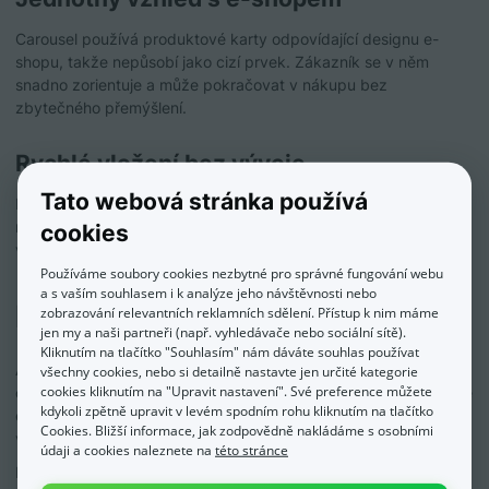
Carousel používá produktové karty odpovídající designu e-
shopu, takže nepůsobí jako cizí prvek. Zákazník se v něm
snadno zorientuje a může pokračovat v nákupu bez
zbytečného přemýšlení.
Rychlé vložení bez vývoje
Tato webová stránka používá
Pro vložení carouselu stačí použít připravený HTML kód. Není
nutné složitě upravovat šablonu e-shopu nebo programovat
cookies
vlastní řešení.
Používáme soubory cookies nezbytné pro správné fungování webu
a s vaším souhlasem i k analýze jeho návštěvnosti nebo
Pro koho je aplikace vhodná?
zobrazování relevantních reklamních sdělení. Přístup k nim máme
jen my a naši partneři (např. vyhledávače nebo sociální sítě).
Kliknutím na tlačítko "Souhlasím" nám dáváte souhlas používat
Aplikace je vhodná pro e-shopy, které pracují s obsahem a
všechny cookies, nebo si detailně nastavte jen určité kategorie
cookies kliknutím na "Upravit nastavení". Své preference můžete
chtějí ho lépe propojit s prodejem. Největší smysl dává tam, kde
kdykoli zpětně upravit v levém spodním rohu kliknutím na tlačítko
e-shop píše blogové články, návody, rádce, inspirace nebo
Cookies. Bližší informace, jak zodpovědně nakládáme s osobními
vytváří samostatné landing page.
údaji a cookies naleznete na
této stránce
Hodí se pro malé, střední i větší e-shopy, které chtějí z blogu