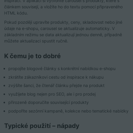
inspirací. V aplikaci si vytvoříte carousel s produkty, které s
článkem souvisejí, a vložíte ho do textu pomocí připraveného
HTML kódu.
Pokud později upravíte produkty, ceny, skladovost nebo jiné
údaje na e-shopu, carousel se aktualizuje automaticky. V
základním režimu se data aktualizují jednou denně, případně
můžete aktualizaci spustit ručně.
K čemu je to dobré
propojíte blogové články s konkrétní nabídkou e-shopu
zkrátíte zákazníkovi cestu od inspirace k nákupu
zvýšíte šanci, že čtenář článku přejde na produkt
využijete blog nejen pro SEO, ale i pro prodej
přirozeně doporučíte související produkty
podpoříte sezónní kampaně, kolekce nebo tematické nabídky
Typické použití – nápady