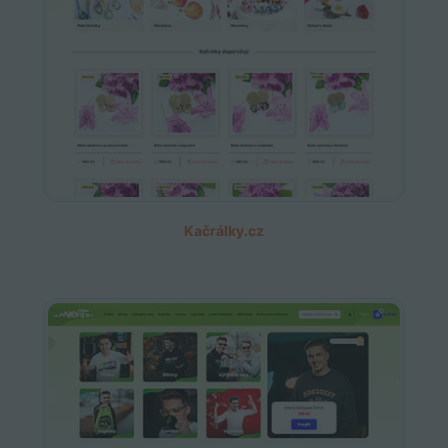
Kačrálky.cz