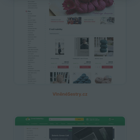
VlněnéSestry.cz