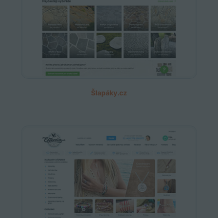
Šlapáky.cz