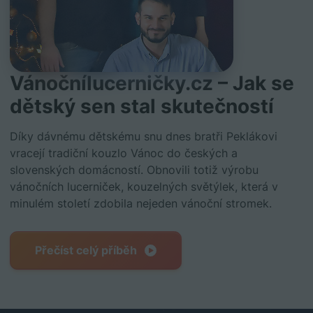
Vánočnílucerničky.cz –⁠⁠⁠⁠⁠⁠ Jak se
dětský sen stal skutečností
Díky dávnému dětskému snu dnes bratři Peklákovi
vracejí tradiční kouzlo Vánoc do českých a
slovenských domácností. Obnovili totiž výrobu
vánočních lucerniček, kouzelných světýlek, která v
minulém století zdobila nejeden vánoční stromek.
Přečíst celý příběh