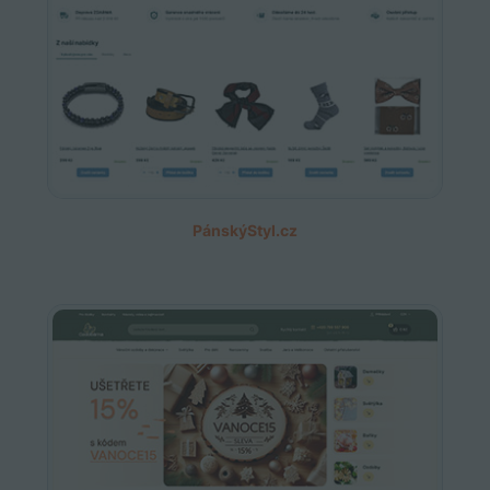
PánskýStyl.cz