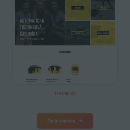
Freelap.cz
Další ukázky