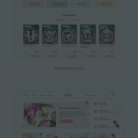
Ozdobárna.cz