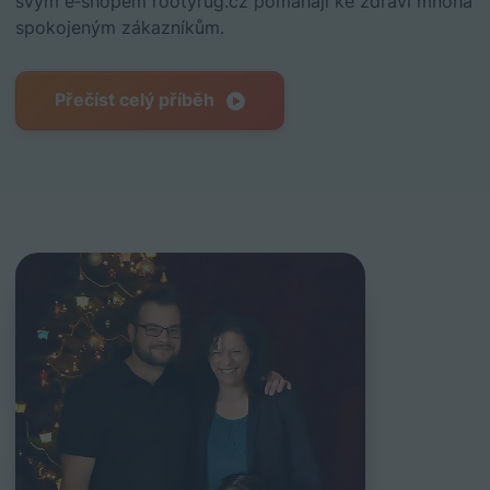
svým e‑shopem rootyrug.cz pomáhají ke zdraví mnoha
spokojeným zákazníkům.
Přečíst celý příběh