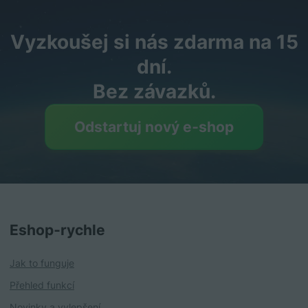
Vyzkoušej si nás zdarma na 15
dní.
Bez závazků.
Odstartuj nový e‑shop
Eshop‑rychle
Jak to funguje
Přehled funkcí
Novinky a vylepšení