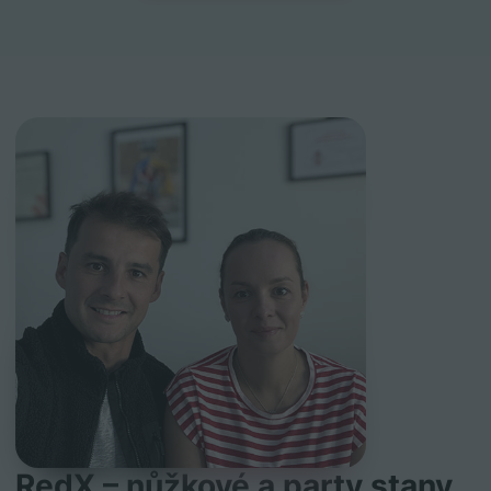
RedX – nůžkové a party stany