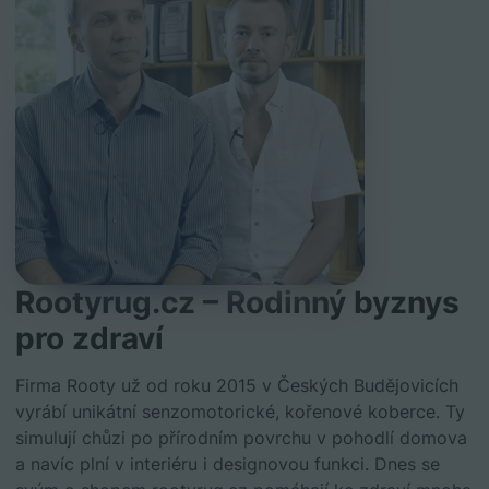
Rootyrug.cz –⁠⁠⁠⁠⁠⁠ Rodinný byznys
pro zdraví
Firma Rooty už od roku 2015 v Českých Budějovicích
vyrábí unikátní senzomotorické, kořenové koberce. Ty
simulují chůzi po přírodním povrchu v pohodlí domova
a navíc plní v interiéru i designovou funkci. Dnes se