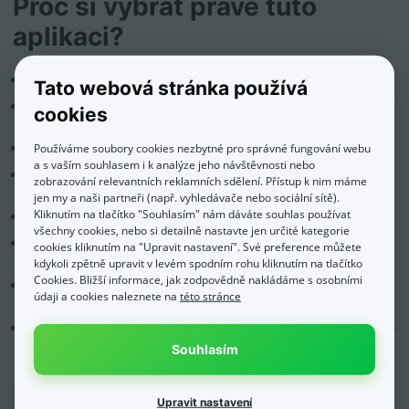
Proč si vybrat právě tuto
aplikaci?
ukáže skutečný zisk, nejen obrat
Tato webová stránka používá
pomůže odhalit produkty, které se tváří jako úspěšné, ale ve
cookies
skutečnosti mají nízký nebo záporný přínos.
upozorní na ležáky a zásoby, které vážou peníze ve skladu
Používáme soubory cookies nezbytné pro správné fungování webu
a s vaším souhlasem i k analýze jeho návštěvnosti nebo
zvýrazní zákazníky s nejvyšší dlouhodobou hodnotou pomocí
zobrazování relevantních reklamních sdělení. Přístup k nim máme
CLV
jen my a naši partneři (např. vyhledávače nebo sociální sítě).
Kliknutím na tlačítko "Souhlasím" nám dáváte souhlas používat
umožní cílenější marketing díky RFM segmentům
všechny cookies, nebo si detailně nastavte jen určité kategorie
spojuje produktová, zákaznická a skladová data do
cookies kliknutím na "Upravit nastavení". Své preference můžete
praktických kombinací
kdykoli zpětně upravit v levém spodním rohu kliknutím na tlačítko
Cookies. Bližší informace, jak zodpovědně nakládáme s osobními
šetří čas, protože data se synchronizují automaticky z Eshop-
údaji a cookies naleznete na
této stránce
rychle
je srozumitelná i pro e-shopy, které nemají vlastního datového
analytika
Souhlasím
Pro koho je aplikace vhodná?
Upravit nastavení