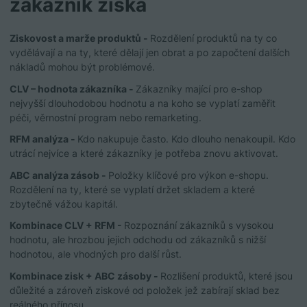
zákazník získá
Ziskovost a marže produktů -
Rozdělení produktů na ty co
vydělávají a na ty, které dělají jen obrat a po započtení dalších
nákladů mohou být problémové.
CLV – hodnota zákazníka -
Zákazníky mající pro e-shop
nejvyšší dlouhodobou hodnotu a na koho se vyplatí zaměřit
péči, věrnostní program nebo remarketing.
RFM analýza -
Kdo nakupuje často. Kdo dlouho nenakoupil. Kdo
utrácí nejvíce a které zákazníky je potřeba znovu aktivovat.
ABC analýza zásob -
Položky klíčové pro výkon e-shopu.
Rozdělení na ty, které se vyplatí držet skladem a které
zbytečně vážou kapitál.
Kombinace CLV + RFM -
Rozpoznání zákazníků s vysokou
hodnotu, ale hrozbou jejich odchodu od zákazníků s nižší
hodnotou, ale vhodných pro další růst.
Kombinace zisk + ABC zásoby -
Rozlišení produktů, které jsou
důležité a zároveň ziskové od položek jež zabírají sklad bez
reálného přínosu.