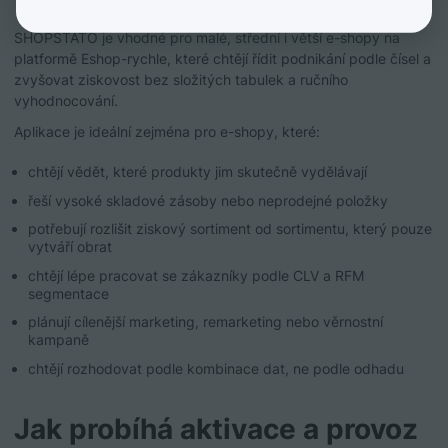
SHOPSTATO je vhodné pro malé, střední i větší e-shopy na
platformě Eshop-rychle, které chtějí řídit podnikání podle čísel a
zvyšovat ziskovost bez složitých tabulek a ručního
vyhodnocování.
Aplikace je ideální zejména pro e-shopy, které:
chtějí vědět, které produkty jim skutečně vydělávají
řeší vysoké skladové zásoby nebo neprodejné položky
potřebují rozlišit ziskový sortiment od sortimentu, který pouze
vytváří obrat
chtějí lépe pracovat se zákazníky podle CLV a RFM
segmentace
plánují cílenější marketing, remarketing nebo věrnostní
kampaně
chtějí rozhodovat podle kombinace dat, ne podle odhadu
Jak probíhá aktivace a provoz