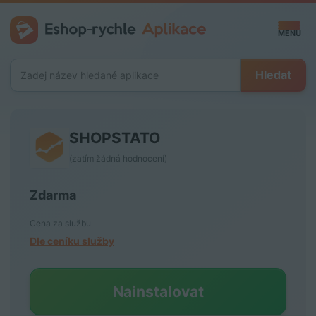
MENU
Hledat
CZ
SHOPSTATO
Vytvořit
(zatím žádná hodnocení)
Zdarma
Přihlásit
Cena za službu
Dle ceníku služby
Nainstalovat