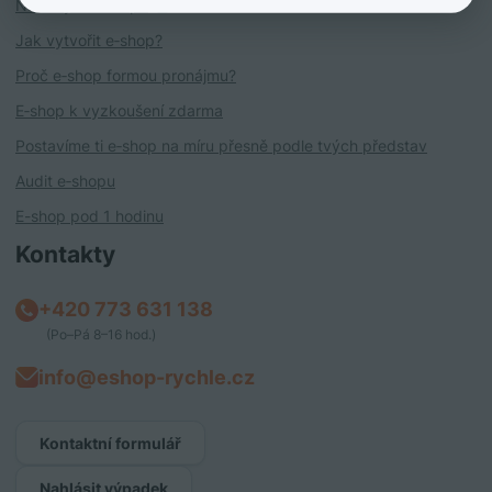
Návody k e‑shopu
Jak vytvořit e‑shop?
Proč e‑shop formou pronájmu?
E‑shop k vyzkoušení zdarma
Postavíme ti e‑shop na míru přesně podle tvých představ
Audit e‑shopu
E-shop pod 1 hodinu
Kontakty
+420 773 631 138
(Po–Pá 8–16 hod.)
info@eshop-rychle.cz
Kontaktní formulář
Nahlásit výpadek