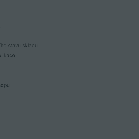
t
ího stavu skladu
plikace
hopu