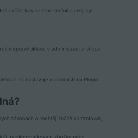
ně ověřit, kdy se stav změnil a jaký byl
ruční úpravě skladu v administraci e-shopu.
ktivaci se nastavuje v administraci Plugio.
dná?
ových zásobách a nechtějí ručně kontrolovat,
uktů, rychloobrátkovým zbožím nebo