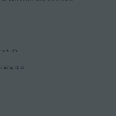
 produktů
odanému zboží