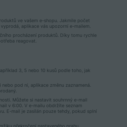
roduktů ve vašem e-shopu. Jakmile počet
vyprodá, aplikace vás upozorní e-mailem.
učního procházení produktů. Díky tomu rychle
 potřeba reagovat.
Například 3, 5 nebo 10 kusů podle toho, jak
ci nebo pod ni, aplikace změnu zaznamená.
prodaný.
osti. Můžete si nastavit souhrnný e-mail
mail v 6:00. V e-mailu obdržíte seznam
u. E-mail je zasílán pouze tehdy, pokud splní
amžiku překročení nastaveného prahu.