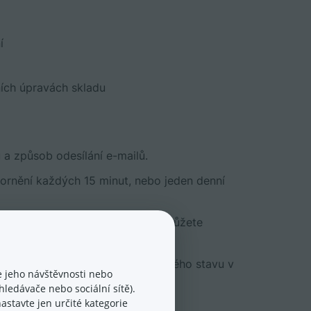
í
ích úpravách skladu
 a způsob odesílání e-mailů.
zornění každých 15 minut, nebo jeden denní
 podrobnosti o změnách skladu a můžete
kou, tak na ruční úpravy skladového stavu v
 jeho návštěvnosti nebo
ledávače nebo sociální sítě).
astavte jen určité kategorie