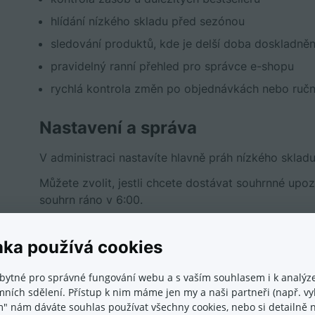
hlídání nízkého skladu před sezónou
sledování produktů, kde je delší doba doskladněn
pravidelný ranní přehled pro správce e-shopu
rychlá kontrola změn po objednávkách nebo ručn
Nastavení a správa
V administraci nastavíte hlavně práh nízkého skladu
Můžete zvolit, jestli chcete dostávat souhrnné upo
souhrn ráno v 6:00.
Součástí administrace je také historie. V ní vidíte
zpětně sledovat, co se s produktem dělo.
nka používá cookies
Aplikace reaguje jak na změny způsobené objednáv
bytné pro správné fungování webu a s vaším souhlasem i k analýze
administraci e-shopu.
ních sdělení. Přístup k nim máme jen my a naši partneři (např. vyh
m" nám dáváte souhlas používat všechny cookies, nebo si detailně n