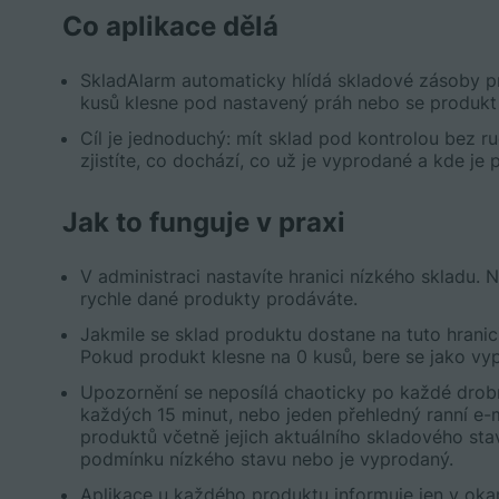
Co aplikace dělá
SkladAlarm automaticky hlídá skladové zásoby p
kusů klesne pod nastavený práh nebo se produkt 
Cíl je jednoduchý: mít sklad pod kontrolou bez r
zjistíte, co dochází, co už je vyprodané a kde je
Jak to funguje v praxi
V administraci nastavíte hranici nízkého skladu. 
rychle dané produkty prodáváte.
Jakmile se sklad produktu dostane na tuto hrani
Pokud produkt klesne na 0 kusů, bere se jako vy
Upozornění se neposílá chaoticky po každé drobn
každých 15 minut, nebo jeden přehledný ranní e-
produktů včetně jejich aktuálního skladového stav
podmínku nízkého stavu nebo je vyprodaný.
Aplikace u každého produktu informuje jen v ok