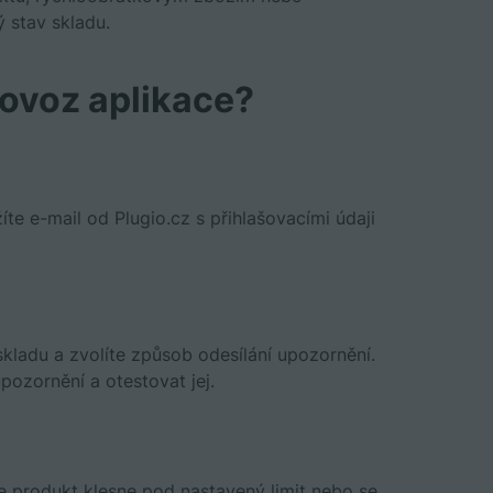
 stav skladu.
rovoz aplikace?
íte e-mail od Plugio.cz s přihlašovacími údaji
skladu a zvolíte způsob odesílání upozornění.
ozornění a otestovat jej.
e produkt klesne pod nastavený limit nebo se