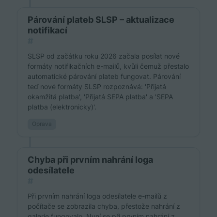
Párování plateb SLSP – aktualizace
notifikací
#
SLSP od začátku roku 2026 začala posílat nové
formáty notifikačních e-mailů, kvůli čemuž přestalo
automatické párování plateb fungovat. Párování
teď nové formáty SLSP rozpoznává: 'Přijatá
okamžitá platba', 'Přijatá SEPA platba' a 'SEPA
platba (elektronicky)'.
Oprava
Chyba při prvním nahrání loga
odesílatele
#
Při prvním nahrání loga odesílatele e-mailů z
počítače se zobrazila chyba, přestože nahrání z
galerie fungovalo. Nyní se při prvním nahrání z