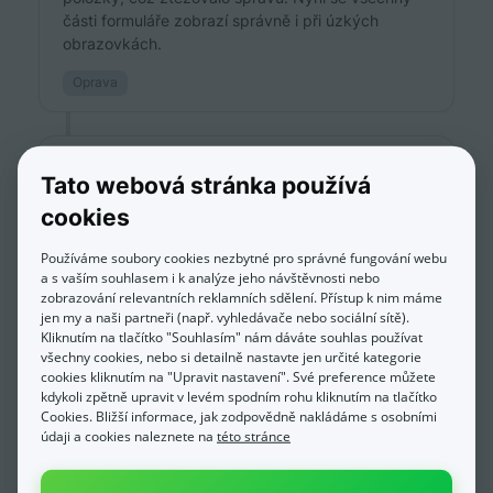
části formuláře zobrazí správně i při úzkých
obrazovkách.
Oprava
Chyba exportu objednávek do
Tato webová stránka používá
Zásilky-rychle
#
cookies
Při exportu většího množství objednávek přes
Používáme soubory cookies nezbytné pro správné fungování webu
Zásilky-rychle se místo výsledků zobrazila
a s vaším souhlasem i k analýze jeho návštěvnosti nebo
prázdná bílá stránka. Teď export proběhne
zobrazování relevantních reklamních sdělení. Přístup k nim máme
správně i při větším počtu objednávek a seznam
jen my a naši partneři (např. vyhledávače nebo sociální sítě).
Kliknutím na tlačítko "Souhlasím" nám dáváte souhlas používat
se zobrazí celý.
všechny cookies, nebo si detailně nastavte jen určité kategorie
cookies kliknutím na "Upravit nastavení". Své preference můžete
Oprava
kdykoli zpětně upravit v levém spodním rohu kliknutím na tlačítko
Cookies. Bližší informace, jak zodpovědně nakládáme s osobními
údaji a cookies naleznete na
této stránce
Česká pošta: služba Neukládání do
boxů