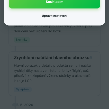
Souhlasím
#
V nastavení exportu pro Českou poštu je nyní k
dispozici nová doplňková služba Neukládání do
Upravit nastavení
boxů – služba 2X, kterou provozovatelé mohou
přidat do objednávek pro zákazníky, kteří si přejí
doručení bez uložení do boxu.
Novinka
Zrychlení načítání hlavního obrázku
#
Hlavní obrázek v detailu produktu se nyní načítá
rychleji díky nastavení fetchpriority="high", což
přispívá ke zlepšení výkonu stránky a ukazatelů
jako je LCP.
Vylepšení
6. 5. 2026