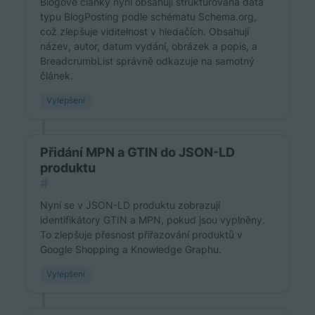
Blogové články nyní obsahují strukturovaná data
typu BlogPosting podle schématu Schema.org,
což zlepšuje viditelnost v hledačích. Obsahují
název, autor, datum vydání, obrázek a popis, a
BreadcrumbList správně odkazuje na samotný
článek.
Vylepšení
Přidání MPN a GTIN do JSON-LD
produktu
#
Nyní se v JSON-LD produktu zobrazují
identifikátory GTIN a MPN, pokud jsou vyplněny.
To zlepšuje přesnost přiřazování produktů v
Google Shopping a Knowledge Graphu.
Vylepšení