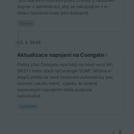
Tyto dopravní možnosti proto zmizely z nastavení
doprav v administraci, aby se nakupujícím v e-
shopu nezobrazovaly jako dostupné.
Oprava
6. 3. 2026
Aktualizace napojení na Comgate
#
Platby přes Comgate nyní běží na nové verzi API
(REST) místo starší technologie SOAP. Většina e-
shopů přešla na nové nastavení automaticky bez
nutnosti cokoliv měnit, výjimky se špatně
nastaveným napojením řešila podpora
individuálně.
Vylepšení
1
2