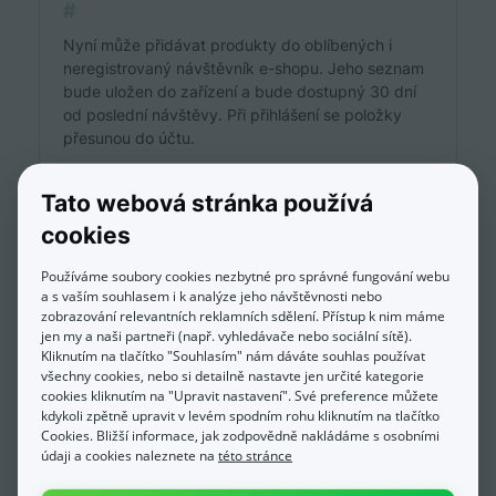
#
Nyní může přidávat produkty do oblíbených i
neregistrovaný návštěvník e-shopu. Jeho seznam
bude uložen do zařízení a bude dostupný 30 dní
od poslední návštěvy. Při přihlášení se položky
přesunou do účtu.
Novinka
Tato webová stránka používá
cookies
12. 5. 2026
Používáme soubory cookies nezbytné pro správné fungování webu
Česká pošta: služba Neukládání do
a s vaším souhlasem i k analýze jeho návštěvnosti nebo
zobrazování relevantních reklamních sdělení. Přístup k nim máme
boxů
jen my a naši partneři (např. vyhledávače nebo sociální sítě).
#
Kliknutím na tlačítko "Souhlasím" nám dáváte souhlas používat
všechny cookies, nebo si detailně nastavte jen určité kategorie
V nastavení exportu pro Českou poštu je nyní k
cookies kliknutím na "Upravit nastavení". Své preference můžete
dispozici nová doplňková služba Neukládání do
kdykoli zpětně upravit v levém spodním rohu kliknutím na tlačítko
boxů – služba 2X, kterou provozovatelé mohou
Cookies. Bližší informace, jak zodpovědně nakládáme s osobními
přidat do objednávek pro zákazníky, kteří si přejí
údaji a cookies naleznete na
této stránce
doručení bez uložení do boxu.