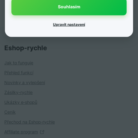
Novinka
Souhlasím
Upravit nastavení
Eshop‑rychle
Jak to funguje
Přehled funkcí
Novinky a vylepšení
Zásilky-rychle
Ukázky e‑shopů
Ceník
Přechod na Eshop‑rychle
Affiliate program