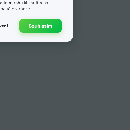
spodním rohu kliknutím na
e na
této stránce
Souhlasím
vení
istu