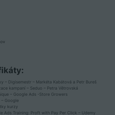
kov
fikáty:
ky – Digisemestr – Markéta Kabátová a Petr Bureš
zace kampaní – Seduo – Petra Větrovská
ique – Google Ads -Store Growers
ž – Google
tky kurzy
 Ads Training: Proft with Pay Per Click – Udemy