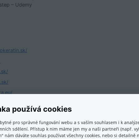
 step – Udemy
keratin.sk/
/
.sk/
.sk/
a.eu/
i.sk/
nka používá cookies
sk/
bytné pro správné fungování webu a s vaším souhlasem i k analýze
ních sdělení. Přístup k nim máme jen my a naši partneři (např. vyh
m" nám dáváte souhlas používat všechny cookies, nebo si detailně n