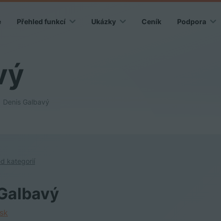
e
Přehled funkcí
Ukázky
Ceník
Podpora
vý
Denis Galbavý
d kategorií
Galbavý
sk