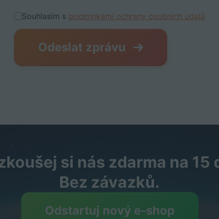
Souhlasím s
podmínkami ochrany osobních údajů
Odeslat zprávu
koušej si nás zdarma na 15 d
Bez závazků.
Odstartuj nový e‑shop