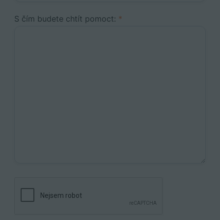
S čím budete chtít pomoct:
*