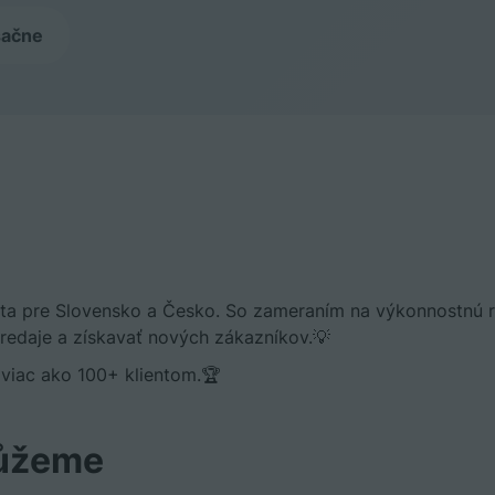
ačne
sta pre Slovensko a Česko. So zameraním na výkonnostnú 
daje a získavať nových zákazníkov.💡
viac ako 100+ klientom.🏆
ůžeme