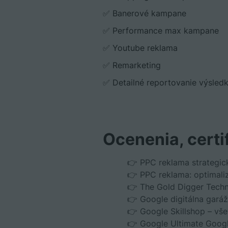
✅ Banerové kampane
✅ Performance max kampane
✅ Youtube reklama
✅ Remarketing
✅ Detailné reportovanie výsled
Ocenenia, certi
👉 PPC reklama strategic
👉 PPC reklama: optimali
👉 The Gold Digger Techn
👉 Google digitálna gará
👉 Google Skillshop – vše
👉 Google Ultimate Google