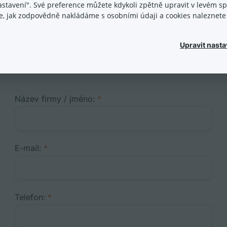
nastavení". Své preference můžete kdykoli zpětně upravit v levém 
ace, jak zodpovědně nakládáme s osobními údaji a cookies naleznet
Upravit nasta
i kontaktovat tohoto special
Název firmy / jméno:
*
E-mail:
*
Telefon:
*