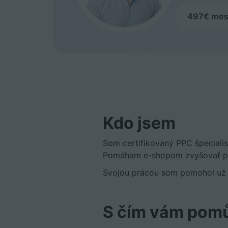
497€ mes
Kdo jsem
Som certifikovaný PPC špeciali
Pomáham e-shopom zvyšovať pre
Svojou prácou som pomohol už 
S čím vám pom