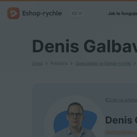
Jak to funguj
CZ
Denis Galba
Úvod
Podpora
Specialisté na Eshop-rychle
Zpět na přehle
Denis 
denisgalbavy.