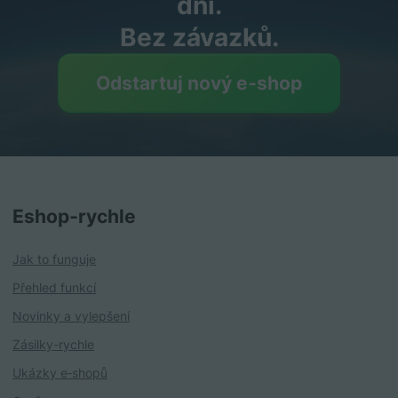
dní.
Bez závazků.
Odstartuj nový e‑shop
Eshop‑rychle
Jak to funguje
Přehled funkcí
Novinky a vylepšení
Zásilky-rychle
Ukázky e‑shopů