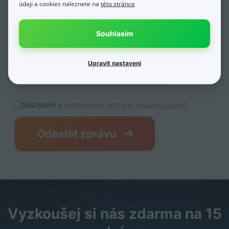
údaji a cookies naleznete na
této stránce
Souhlasím
Upravit nastavení
Souhlasím s
podmínkami ochrany osobních údajů
Odeslat zprávu
Vyzkoušej si nás zdarma na 15