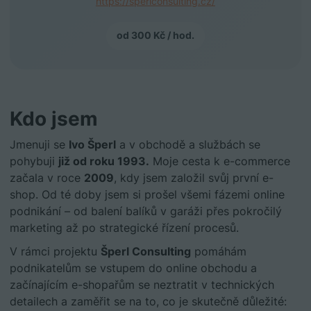
https://sperlconsulting.cz/
od 300 Kč / hod.
Kdo jsem
Jmenuji se
Ivo Šperl
a v obchodě a službách se
pohybuji
již od roku 1993.
Moje cesta k e-commerce
začala v roce
2009
, kdy jsem založil svůj první e-
shop. Od té doby jsem si prošel všemi fázemi online
podnikání – od balení balíků v garáži přes pokročilý
marketing až po strategické řízení procesů.
V rámci projektu
Šperl Consulting
pomáhám
podnikatelům se vstupem do online obchodu a
začínajícím e-shopařům se neztratit v technických
detailech a zaměřit se na to, co je skutečně důležité: