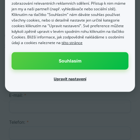
zobrazování relevantních reklamních sdělení. Přístup k nim máme
jen my a naši partneři (např. vyhledávače nebo sociální sítě).
Kliknutím na tlačítko "Souhlasím" nám dáváte souhlas používat
všechny cookies, nebo si detailně nastavte jen určité kategorie
cookies kliknutím na "Upravit nastavení". Své preference můžete
kdykoli zpětně upravit v levém spodním rohu kliknutím na tlačítko
Chci kontaktovat tohoto
Cookies. Bližší informace, jak zodpovědně nakládáme s osobními
specialistu
údaji a cookies naleznete na
této stránce
Souhlasím
Název firmy / jméno:
*
Upravit nastavení
E-mail:
*
Telefon:
*