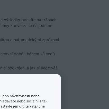
a výsledky pocítíte na tržbách.
echny konverzace na jednom
tentkou a automatickými zprávami
pracovní době i během víkendů.
níci spokojeni a jak si vede váš
erá pravidla pro ochranu
 jeho návštěvnosti nebo
ledávače nebo sociální sítě).
astavte jen určité kategorie