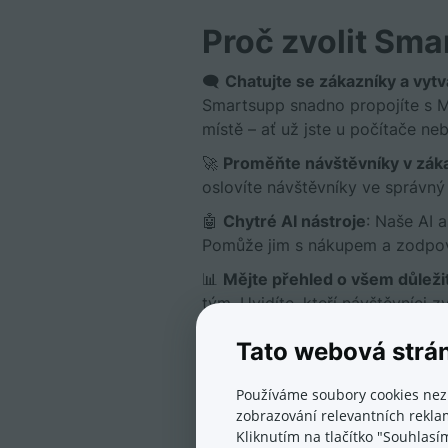
Proč zvolit Sm
🗨️
Chatujte se zákazníky a vytv
Smartsupp snadno propojíte s 
místě – ať už jste u počítače neb
🚀
Proměňte návštěvníky v zák
oslovíte návštěvníky ve správn
🤖
Chytré AI nástroje
: Naše AI 
Pomůže jim s nákupem a zodpoví
📊
Mějte přehled o všem důleži
tým. Uvidíte, kteří návštěvníci 
🔐 V souladu s GDPR:
Vaše údaj
Tato webová strá
osobních údajů.
Používáme soubory cookies nez
zobrazování relevantních reklam
Co říkají zákazníci 
Kliknutím na tlačítko "Souhlasí