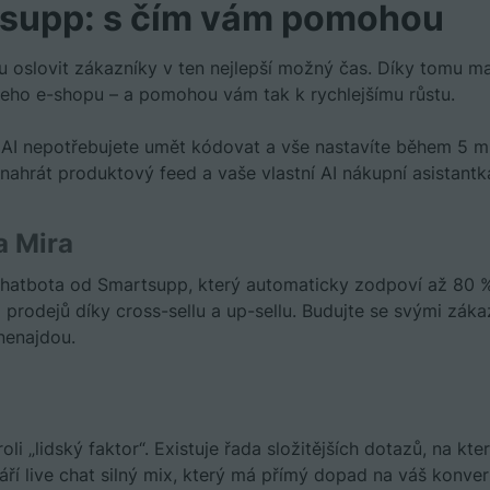
tsupp: s čím vám pomohou
slovit zákazníky v ten nejlepší možný čas. Díky tomu ma
eho e-shopu –⁠ a pomohou vám tak k rychlejšímu růstu.
a AI nepotřebujete umět kódovat a vše nastavíte během 5 mi
ahrát produktový feed a vaše vlastní AI nákupní asistantka
a Mira
 chatbota od Smartsupp, který automaticky zodpoví až 80 
rodejů díky cross-sellu a up-sellu. Budujte se svými zákaz
nenajdou.
roli „lidský faktor“. Existuje řada složitějších dotazů, na kt
ří live chat silný mix, který má přímý dopad na váš konver