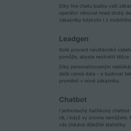
Díky live chatu budou vaši zákaz
operátor věnovat hned druhý de
zákazníky kdykoliv i z mobilníh
Leadgen
Kolik procent návštěvníků vaše
pomůže, abyste neztratili těžc
Díky personalizovaným nabídkám
další cenná data – a budovat ta
proměnit v nové zákazníky.
Chatbot
I jednoduchý tlačítkový chatbot 
ně, i když vy zrovna nemůžete. 
vás získává důležité statistiky.