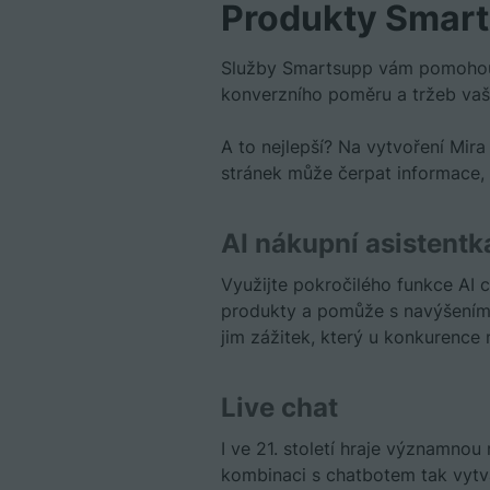
Produkty Smar
Služby Smartsupp vám pomohou o
konverzního poměru a tržeb vaš
A to nejlepší? Na vytvoření Mir
stránek může čerpat informace, n
AI nákupní asistentk
Využijte pokročilého funkce AI
produkty a pomůže s navýšením p
jim zážitek, který u konkurence 
Live chat
I ve 21. století hraje významnou 
kombinaci s chatbotem tak vytvá