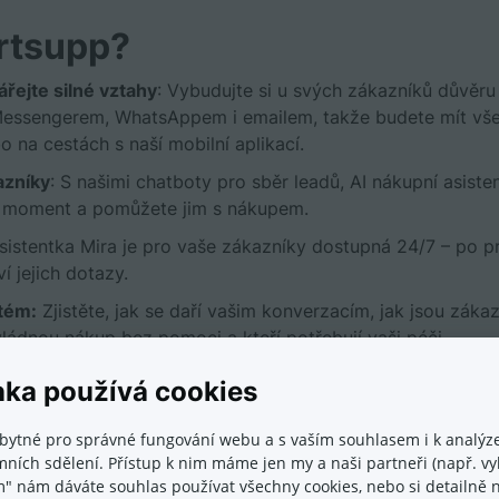
artsupp?
ářejte silné vztahy
: Vybudujte si u svých zákazníků důvěru 
Messengerem, WhatsAppem i emailem, takže budete mít vš
o na cestách s naší mobilní aplikací.
azníky
: S našimi chatboty pro sběr leadů, AI nákupní asis
ý moment a pomůžete jim s nákupem.
asistentka Mira je pro vaše zákazníky dostupná 24/7 – po 
 jejich dotazy.
tém:
Zjistěte, jak se daří vašim konverzacím, jak jsou zákaz
zvládnou nákup bez pomoci a kteří potřebují vaši péči.
e bezpečně uchováváme v Evropské unii a dodržujeme vešk
nka používá cookies
bytné pro správné fungování webu a s vaším souhlasem i k analýze
ních sdělení. Přístup k nim máme jen my a naši partneři (např. vyh
Smartsupp?
m" nám dáváte souhlas používat všechny cookies, nebo si detailně n