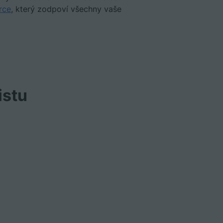
rce
, který zodpoví všechny vaše
istu