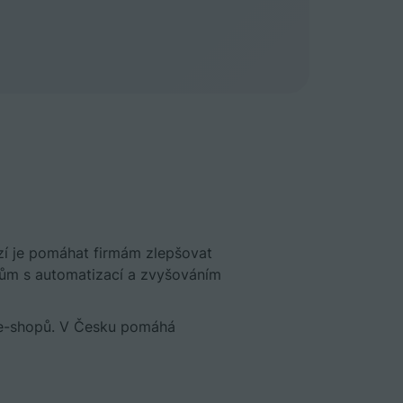
izí je pomáhat firmám zlepšovat
pům s automatizací a zvyšováním
a e-shopů. V Česku pomáhá