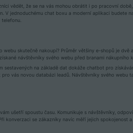
níci vědět, že se na vás mohou obrátit i po pracovní době,
n. V jednoduchému chat boxu a moderní aplikaci budete na
o telefonu.
ho webu skutečně nakoupí? Průměr většiny e-shopů je dvě 
e získané návštěvníky svého webu před branami nákupního 
 sestavených na základě dat dokáže chatbot pro získávání 
k pro vás novou databázi leadů. Návštěvníky svého webu ta
vám ušetří spoustu času. Komunikuje s návštěvníky, odpovíd
Při konverzaci se zákazníky navíc měří jejich spokojenost a