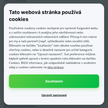
Jak to funguje
Přehled funkcí
Tato webová stránka používá
Ukázky e‑shopů
cookies
Ceník
Používáme soubory cookies nezbytné pro správné fungování webu
Přechod na Eshop‑rychle
a s vaším souhlasem i k analýze jeho návštěvnosti nebo
zobrazování relevantních reklamních sdělení. Přístup k nim máme
Affiliate program
jen my a naši partneři (např. vyhledávače nebo sociální sítě).
Kliknutím na tlačítko "Souhlasím" nám dáváte souhlas používat
Obchodní podmínky
všechny cookies, nebo si detailně nastavte jen určité kategorie
cookies kliknutím na "Upravit nastavení". Své preference můžete
Ochrana osobních údajů
kdykoli zpětně upravit v levém spodním rohu kliknutím na tlačítko
Kariéra
Cookies. Bližší informace, jak zodpovědně nakládáme s osobními
údaji a cookies naleznete na
této stránce
Pomocná ruka
Souhlasím
Blog
Často kladené dotazy
Upravit nastavení
Návody k e‑shopu
Jak vytvořit e‑shop?