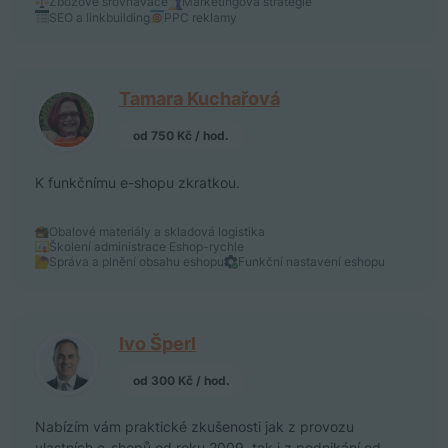
Zbožové srovnávače
Marketingová strategie
SEO a linkbuilding
PPC reklamy
Tamara Kuchařová
od 750 Kč / hod.
K funkčnímu e-shopu zkratkou.
Obalové materiály a skladová logistika
Školení administrace Eshop-rychle
Správa a plnění obsahu eshopu
Funkční nastavení eshopu
Ivo Šperl
od 300 Kč / hod.
Nabízím vám praktické zkušenosti jak z provozu
vlastních e-shopů od roku 2009, tak i z podnikání od