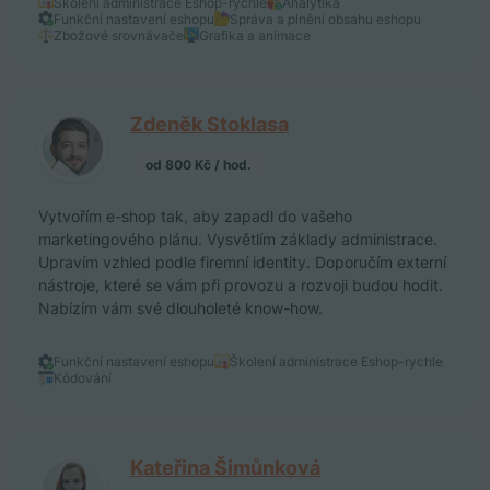
Školení administrace Eshop-rychle
Analytika
Funkční nastavení eshopu
Správa a plnění obsahu eshopu
Zbožové srovnávače
Grafika a animace
Zdeněk Stoklasa
od 800 Kč / hod.
Vytvořím e-shop tak, aby zapadl do vašeho
marketingového plánu. Vysvětlím základy administrace.
Upravím vzhled podle firemní identity. Doporučím externí
nástroje, které se vám při provozu a rozvoji budou hodit.
Nabízím vám své dlouholeté know-how.
Funkční nastavení eshopu
Školení administrace Eshop-rychle
Kódování
Kateřina Šimůnková