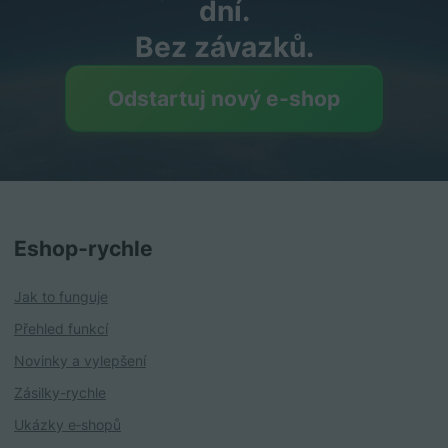
dní.
Bez závazků.
Odstartuj nový e‑shop
Eshop‑rychle
Jak to funguje
Přehled funkcí
Novinky a vylepšení
Zásilky-rychle
Ukázky e‑shopů