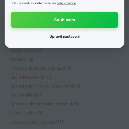
údaji a cookies naleznete na
této stránce
Grafika a animace
(11)
Kódování
(7)
Souhlasím
Marketingová strategie
(23)
Obalové materiály a skladová logistika
(3)
Upravit nastavení
PPC reklamy
(22)
Právní služby
(2)
Překlady
(2)
Převod a dodavatelské feedy
(6)
SEO a linkbuilding
(17)
Školení administrace Eshop-rychle
(5)
Sociální sítě
(12)
Správa a plnění obsahu eshopu
(10)
Účetní služby
(2)
UX a zvyšování konverzí
(8)