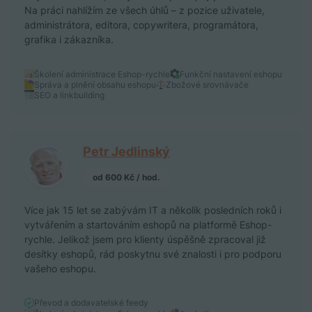
Na práci nahlížím ze všech úhlů – z pozice uživatele,
administrátora, editora, copywritera, programátora,
grafika i zákazníka.
Školení administrace Eshop-rychle
Funkční nastavení eshopu
Správa a plnění obsahu eshopu
Zbožové srovnávače
SEO a linkbuilding
Petr Jedlinský
od 600 Kč / hod.
Více jak 15 let se zabývám IT a několik posledních roků i
vytvářením a startováním eshopů na platformě Eshop-
rychle. Jelikož jsem pro klienty úspěšně zpracoval již
desítky eshopů, rád poskytnu své znalosti i pro podporu
vašeho eshopu.
Převod a dodavatelské feedy