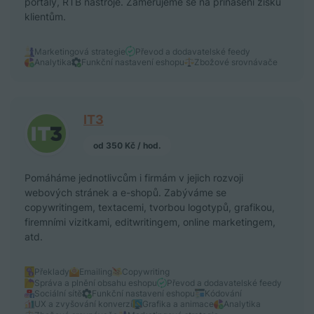
portály, RTB nástroje. Zaměřujeme se na přinášení zisku
klientům.
Marketingová strategie
Převod a dodavatelské feedy
Analytika
Funkční nastavení eshopu
Zbožové srovnávače
IT3
od 350 Kč / hod.
Pomáháme jednotlivcům i firmám v jejich rozvoji
webových stránek a e-shopů. Zabýváme se
copywritingem, textacemi, tvorbou logotypů, grafikou,
firemními vizitkami, editwritingem, online marketingem,
atd.
Překlady
Emailing
Copywriting
Správa a plnění obsahu eshopu
Převod a dodavatelské feedy
Sociální sítě
Funkční nastavení eshopu
Kódování
UX a zvyšování konverzí
Grafika a animace
Analytika