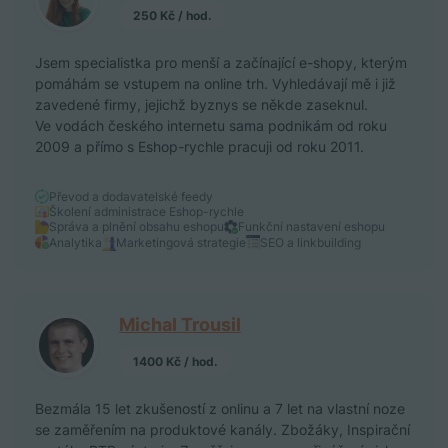
250 Kč / hod.
Jsem specialistka pro menší a začínající e-shopy, kterým
pomáhám se vstupem na online trh. Vyhledávají mě i již
zavedené firmy, jejichž byznys se někde zaseknul.
Ve vodách českého internetu sama podnikám od roku
2009 a přímo s Eshop-rychle pracuji od roku 2011.
Převod a dodavatelské feedy
Školení administrace Eshop-rychle
Správa a plnění obsahu eshopu
Funkční nastavení eshopu
Analytika
Marketingová strategie
SEO a linkbuilding
Michal Trousil
1400 Kč / hod.
Bezmála 15 let zkušeností z onlinu a 7 let na vlastní noze
se zaměřením na produktové kanály. Zbožáky, Inspirační