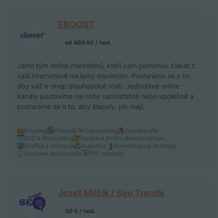
EBOOST
od 480 Kč / hod.
Jsme tým online marketérů, kteří vám pomohou získat z
vaší internetové reklamy maximum. Postaráme se o to,
aby váš e-shop dlouhodobě rostl. Jednotlivé online
kanály postavíme na nohy samostatně nebo společně a
postaráme se o to, aby šlapaly, jak mají.
Emailing
Překlady
Copywriting
Sociální sítě
SEO a linkbuilding
Správa a plnění obsahu eshopu
Grafika a animace
Analytika
Marketingová strategie
Zbožové srovnávače
PPC reklamy
Jozef Milčík / Seo Trends
30 € / hod.