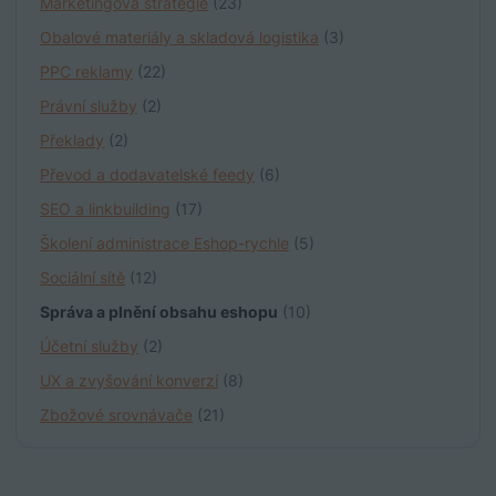
Marketingová strategie
(23)
Obalové materiály a skladová logistika
(3)
PPC reklamy
(22)
Právní služby
(2)
Překlady
(2)
Převod a dodavatelské feedy
(6)
SEO a linkbuilding
(17)
Školení administrace Eshop-rychle
(5)
Sociální sítě
(12)
Správa a plnění obsahu eshopu
(10)
Účetní služby
(2)
UX a zvyšování konverzí
(8)
Zbožové srovnávače
(21)