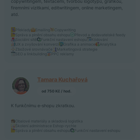
copywritingem, textacemi, tvorbou logotypů, grafikou,
firemními vizitkami, editwritingem, online marketingem,
atd.
Překlady
Emailing
Copywriting
Správa a plnění obsahu eshopu
Převod a dodavatelské feedy
Sociální sítě
Funkční nastavení eshopu
Kódování
UX a zvyšování konverzí
Grafika a animace
Analytika
Zbožové srovnávače
Marketingová strategie
SEO a linkbuilding
PPC reklamy
Tamara Kuchařová
od 750 Kč / hod.
K funkčnímu e-shopu zkratkou.
Obalové materiály a skladová logistika
Školení administrace Eshop-rychle
Správa a plnění obsahu eshopu
Funkční nastavení eshopu