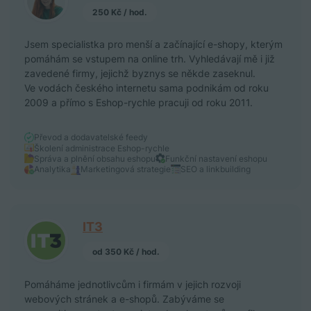
250 Kč / hod.
Jsem specialistka pro menší a začínající e-shopy, kterým
pomáhám se vstupem na online trh. Vyhledávají mě i již
zavedené firmy, jejichž byznys se někde zaseknul.
Ve vodách českého internetu sama podnikám od roku
2009 a přímo s Eshop-rychle pracuji od roku 2011.
Převod a dodavatelské feedy
Školení administrace Eshop-rychle
Správa a plnění obsahu eshopu
Funkční nastavení eshopu
Analytika
Marketingová strategie
SEO a linkbuilding
IT3
od 350 Kč / hod.
Pomáháme jednotlivcům i firmám v jejich rozvoji
webových stránek a e-shopů. Zabýváme se