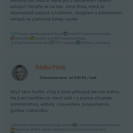
Nemáte čas nebo si nejste jistí s nastavením Vašeho
eshopu? Obraťte se na nás. Jsme firma, která se
dlouhodobě zabývá vytvářením, designem a administrací
eshopů na platformě Eshop-rychle.
Převod a dodavatelské feedy
Funkční nastavení eshopu
Analytika
Správa a plnění obsahu eshopu
Zbožové srovnávače
PPC reklamy
Grafika a animace
Radka Pilná
Orientační cena: od 500 Kč / hod.
Když něco tvořím, vždy k tomu přistupuji jako ke svému.
Na práci nahlížím ze všech úhlů – z pozice uživatele,
administrátora, editora, copywritera, programátora,
grafika i zákazníka.
Školení administrace Eshop-rychle
Funkční nastavení eshopu
Správa a plnění obsahu eshopu
Zbožové srovnávače