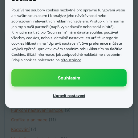
Používáme soubory cookies nezbytné pro správné fungování webu
Copywriting
Funkční nastavení eshopu
Správa a plnění obsahu eshopu
SEO a linkbuilding
a s vaším souhlasem i k analýze jeho návštěvnosti nebo
Zbožové srovnávače
Marketingová strategie
zobrazování relevantních reklamních sdělení. Přístup k nim máme
jen my a naši partneři (např. vyhledávače nebo sociální sítě).
Kliknutím na tlačítko "Souhlasím" nám dáváte souhlas používat
všechny cookies, nebo si detailně nastavte jen určité kategorie
Kategorie
cookies kliknutím na "Upravit nastavení". Své preference můžete
kdykoli zpětně upravit v levém spodním rohu kliknutím na tlačítko
Affiliate
(2)
Cookies. Bližší informace, jak zodpovědně nakládáme s osobními
údaji a cookies naleznete na
této stránce
Analytika
(15)
Copywriting
(8)
Souhlasím
Emailing
(9)
Externí nástroje a doplňky
(3)
Upravit nastavení
Fotografie
(4)
Funkční nastavení eshopu
(9)
Grafika a animace
(11)
Kódování
(7)