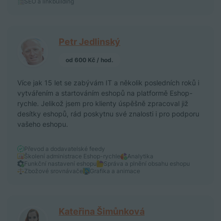
SEO a linkbuilding
Petr Jedlinský
od 600 Kč / hod.
Více jak 15 let se zabývám IT a několik posledních roků i
vytvářením a startováním eshopů na platformě Eshop-
rychle. Jelikož jsem pro klienty úspěšně zpracoval již
desítky eshopů, rád poskytnu své znalosti i pro podporu
vašeho eshopu.
Převod a dodavatelské feedy
Školení administrace Eshop-rychle
Analytika
Funkční nastavení eshopu
Správa a plnění obsahu eshopu
Zbožové srovnávače
Grafika a animace
Kateřina Šimůnková